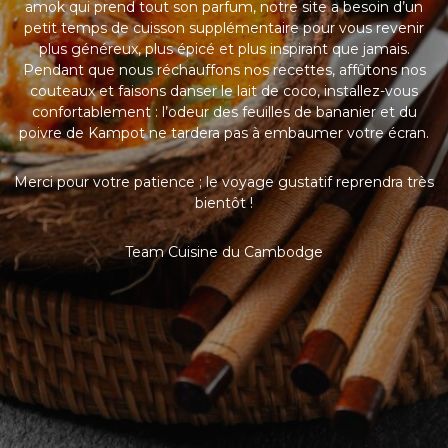
amok qui prend tout son parfum, notre site a besoin d’un
petit temps de cuisson supplémentaire pour vous revenir
plus généreux, plus épicé et plus inspirant que jamais.
Pendant que nous réchauffons nos recettes, affûtons nos
couteaux et faisons danser le lait de coco, installez-vous
confortablement : l’odeur des feuilles de bananier et du
poivre de Kampot ne tardera pas à embaumer votre écran.
Merci pour votre patience ; le voyage gustatif reprendra très
bientôt !
Team Cuisine du Cambodge